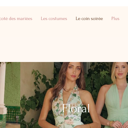
coté des mariées
Les costumes
Le coin soirée
Plus
Floral