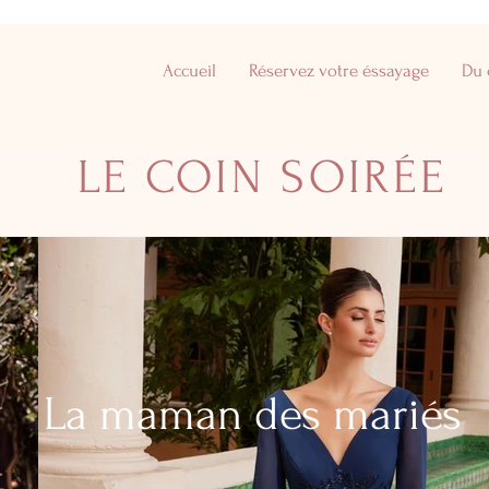
Accueil
Réservez votre éssayage
Du 
LE COIN SOIRÉE
La maman des mariés