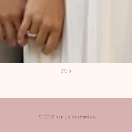
27218
© 2025 par Unjourderêve.