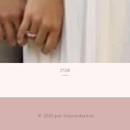
27218
© 2025 par Unjourderêve.