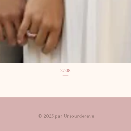
27218
© 2025 par Unjourderêve.