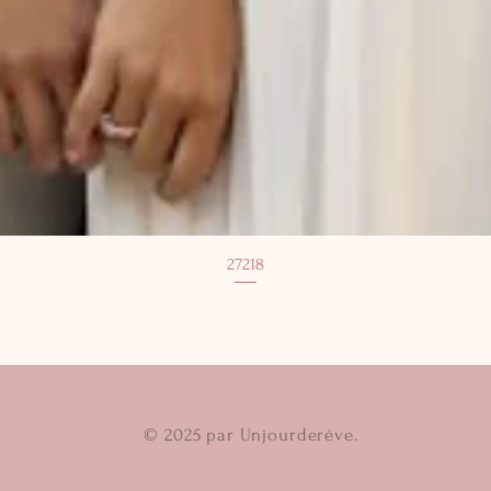
27218
© 2025 par Unjourderêve.